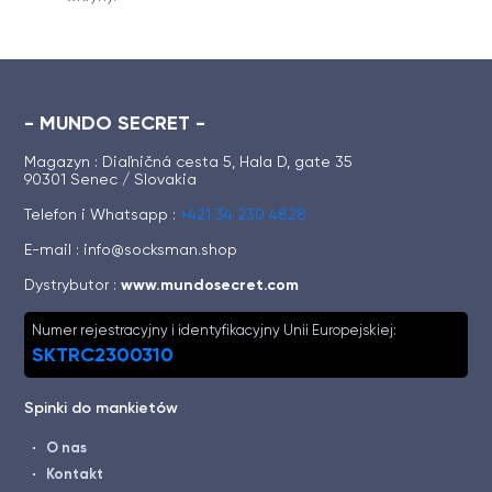
- MUNDO SECRET -
Magazyn : Diaľničná cesta 5, Hala D, gate 35
90301 Senec / Slovakia
Telefon i Whatsapp :
+421 34 230 4828
E-mail :
info@socksman.shop
Dystrybutor :
www.mundosecret.com
Numer rejestracyjny i identyfikacyjny Unii Europejskiej:
SKTRC2300310
Spinki do mankietów
O nas
Kontakt