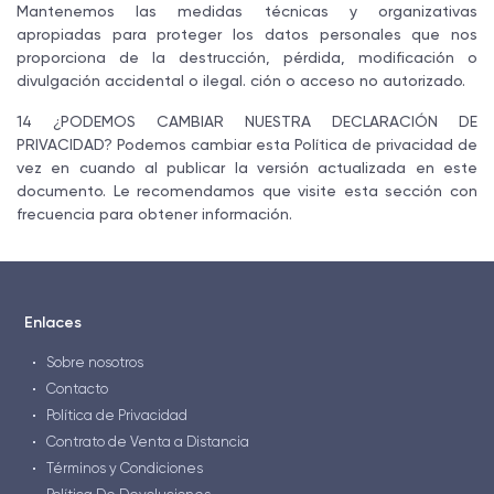
Mantenemos las medidas técnicas y organizativas
apropiadas para proteger los datos personales que nos
proporciona de la destrucción, pérdida, modificación o
divulgación accidental o ilegal. ción o acceso no autorizado.
14 ¿PODEMOS CAMBIAR NUESTRA DECLARACIÓN DE
PRIVACIDAD? Podemos cambiar esta Política de privacidad de
vez en cuando al publicar la versión actualizada en este
documento. Le recomendamos que visite esta sección con
frecuencia para obtener información.
Enlaces
Sobre nosotros
Contacto
Política de Privacidad
Contrato de Venta a Distancia
Términos y Condiciones