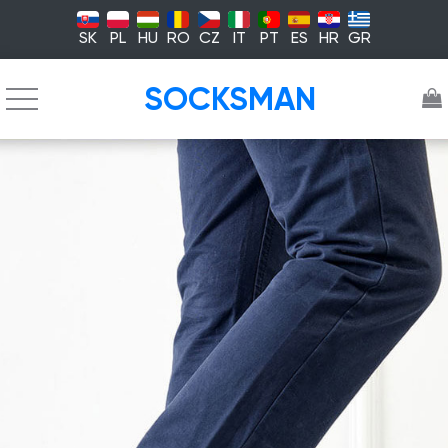
SK
PL
HU
RO
CZ
IT
PT
ES
HR
GR
SOCKSMAN