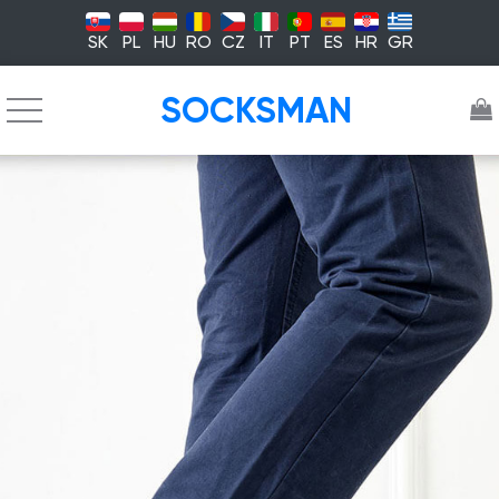
SK
PL
HU
RO
CZ
IT
PT
ES
HR
GR
SOCKSMAN